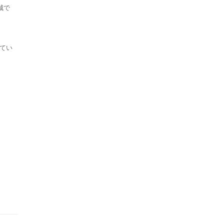
城で
てい