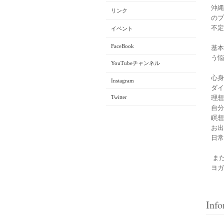
沖縄
リンク
のプ
不定
イベント
FaceBook
基本
う悩
YouTubeチャンネル
心身
Instagram
ダイ
Twitter
理想
自分
瞑想
お出
日常
ま
ヨガ
Info