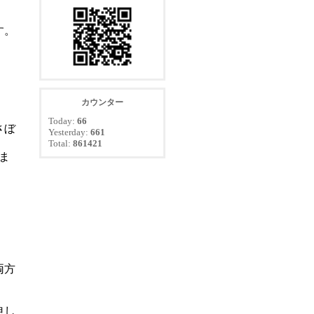
す。
カウンター
Today:
66
さぼ
Yesterday:
661
Total:
861421
ま
両方
申し