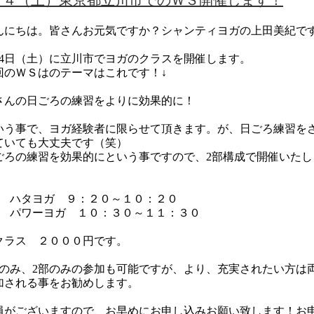
／４（土）東京都立川市でのＷＳ開催します！
んにちは。皆さんお元気ですか？
シャンティヨガの上田美紀で
月4日（土）に立川市でヨガのクラスを開催します。
回のＷＳはのテーマはこれです！↓
さんの日ごろの練習をよりに効果的に！
いう事で、ヨガ経験者に限らせて頂きます。が、日ごろ練習を
ていても大丈夫です（笑）
ごろの練習を効果的にという事ですので、2部構成で開催いたし
。
部 ハタヨガ ９：２０～１０：２０
部 パワーヨガ １０：３０～１１：３０
クラス ２０００円です。
部のみ、2部のみの参加も可能ですが、より、充実されたい方は
加される事をお勧めします。
員がございますので、お早めにお申し込みお願い致します！お