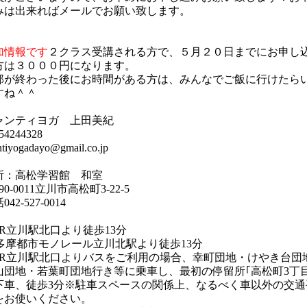
みは出来ればメールでお願い致します。
加情報です
２クラス受講される方で、５月２０日までにお申し
方は３０００円になります。
部が終わった後にお時間がある方は、みんなでご飯に行けたら
すね＾＾
ャンティヨガ 上田美紀
54244328
ntiyogadayo@gmail.co.jp
所：高松学習館 和室
0-0011
立川市高松町3-22-5
042-527-0014
)JR立川駅北口より徒歩13分
2)多摩都市モノレール立川北駅より徒歩13分
3)JR立川駅北口よりバスをご利用の場合、幸町団地・けやき台団
山団地・若葉町団地行き等に乗車し、最初の停留所｢高松町3丁目
下車、徒歩3分
※駐車スペースの関係上、なるべく車以外の交通
をお使いください。